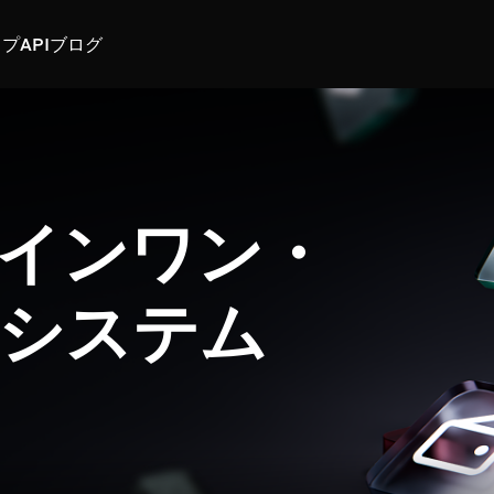
スプ
API
ブログ
インワン・
システム