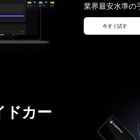
業界最安水準の手
今すぐ試す
イドカー