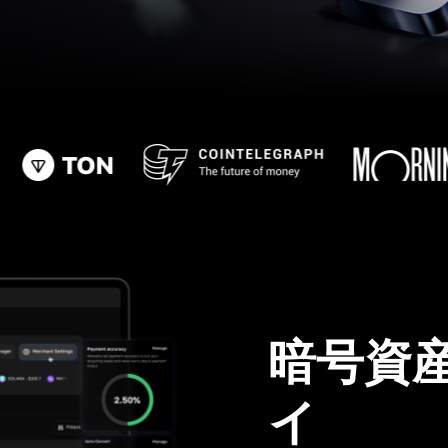
暗号資
イ