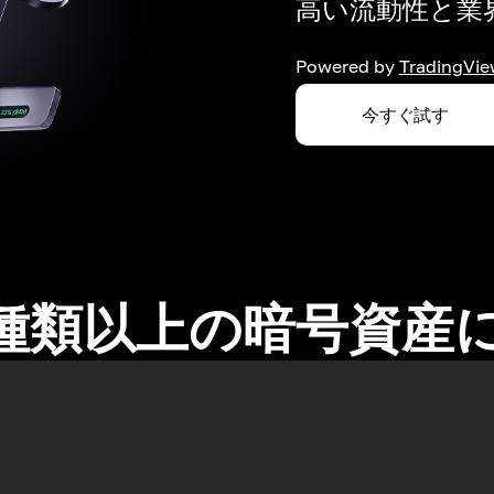
高い流動性と業界
Powered by
TradingVie
今すぐ試す
0種類以上の暗号資産