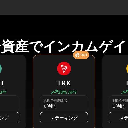
号資産でインカムゲイ
HOT
T
TRX
APY
20
% APY
初回の報酬まで
初回の報
6時間
6時間
ング
ステーキング
ス