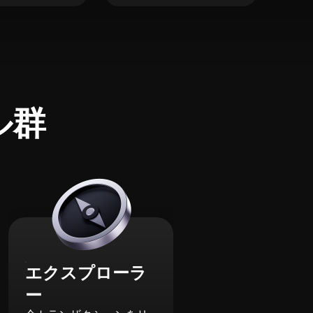
ル群
エクスプローラ
ー