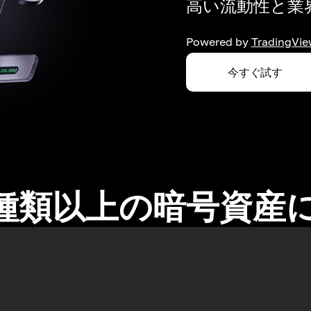
高い流動性と業界
Powered by
TradingVie
今すぐ試す
0種類以上の暗号資産