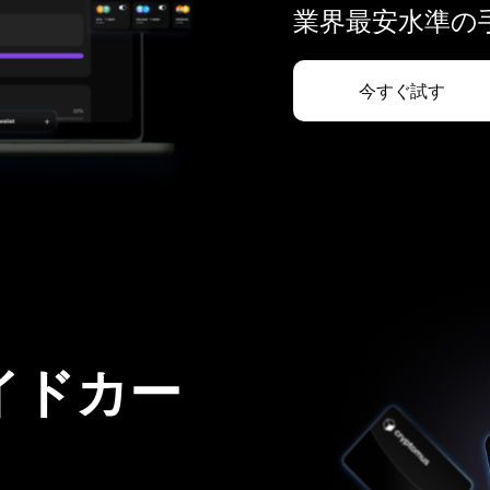
業界最安水準の手
今すぐ試す
イドカー