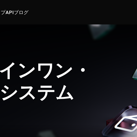
スプ
API
ブログ
インワン・
システム