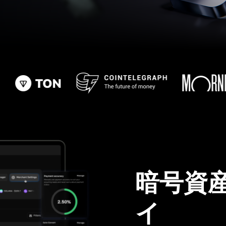
暗号資
イ