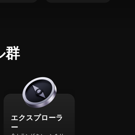
ル群
エクスプローラ
ー