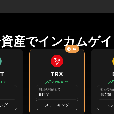
号資産でインカムゲイ
HOT
T
TRX
APY
20
% APY
初回の報酬まで
初回の報
6時間
6時間
ング
ステーキング
ス