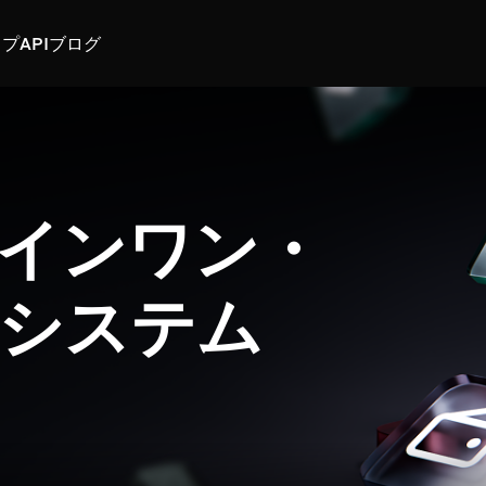
スプ
API
ブログ
インワン・
システム