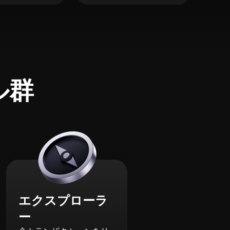
ル群
エクスプローラ
ー