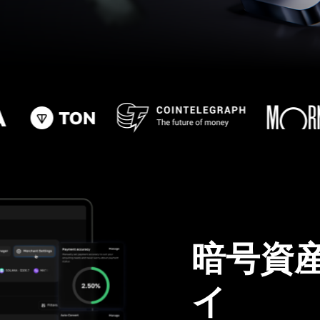
暗号資
イ