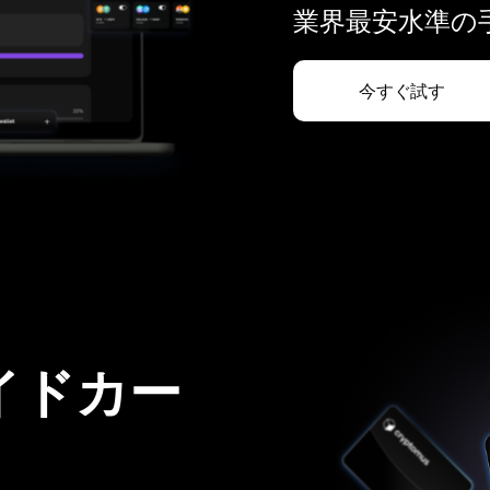
業界最安水準の手
今すぐ試す
イドカー