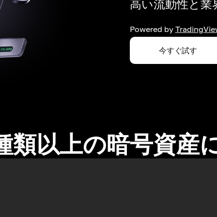
高い流動性と業界
Powered by
TradingVie
今すぐ試す
0種類以上の暗号資産