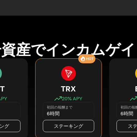
号資産でインカムゲイ
HOT
T
TRX
APY
20
% APY
初回の報酬まで
初回の報
6時間
6時間
ング
ステーキング
ス