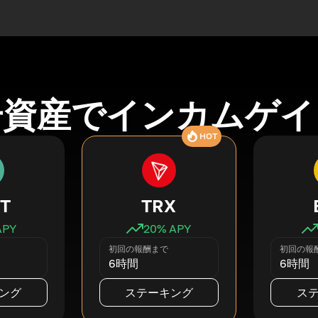
号資産でインカムゲイ
HOT
T
TRX
APY
20
% APY
初回の報酬まで
初回の報
6時間
6時間
ング
ステーキング
ス