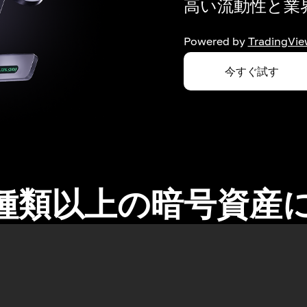
高い流動性と業界
Powered by
TradingVie
今すぐ試す
0種類以上の暗号資産