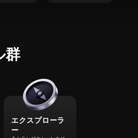
ル群
エクスプローラ
ー