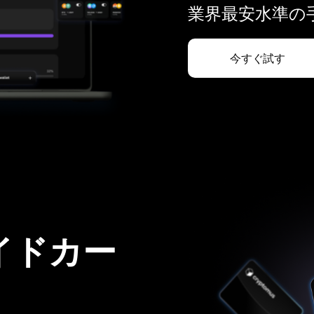
業界最安水準の手
今すぐ試す
イドカー