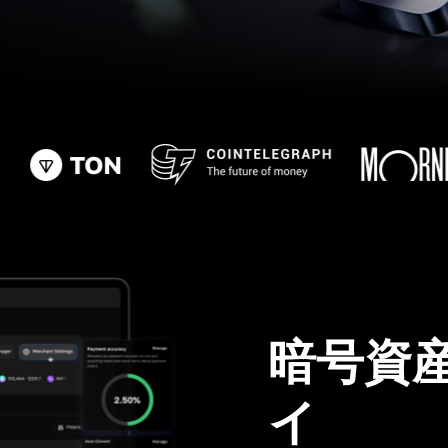
暗号資
イ