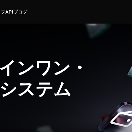
スプ
API
ブログ
インワン・
システム