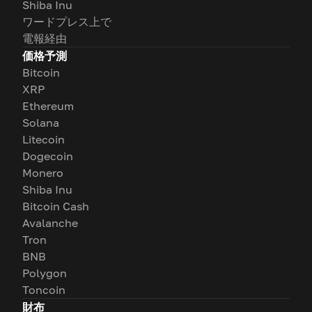
Shiba Inu
ワードプレス上で
電報経由
価格予測
Bitcoin
XRP
Ethereum
Solana
Litecoin
Dogecoin
Monero
Shiba Inu
Bitcoin Cash
Avalanche
Tron
BNB
Polygon
Toncoin
財布