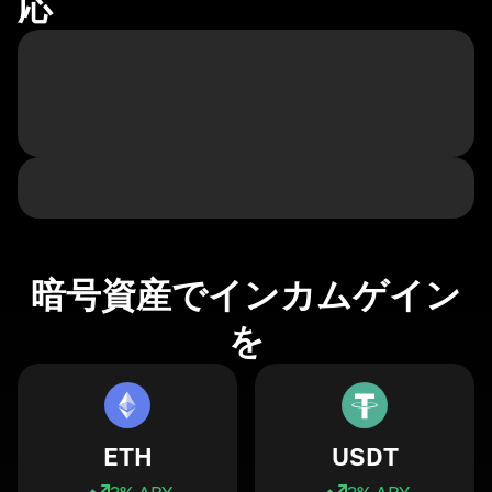
応
暗号資産でインカムゲイン
を
ETH
USDT
3
% APY
3
% APY