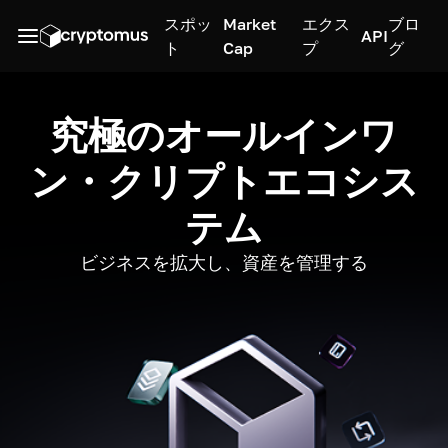
スポッ
Market
エクス
ブロ
API
ト
Cap
プ
グ
究極のオールインワ
ン・クリプトエコシス
テム
ビジネスを拡大し、資産を管理する