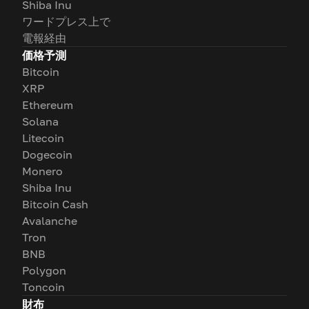
Shiba Inu
ワードプレス上で
電報経由
価格予測
Bitcoin
XRP
Ethereum
Solana
Litecoin
Dogecoin
Monero
Shiba Inu
Bitcoin Cash
Avalanche
Tron
BNB
Polygon
Toncoin
財布