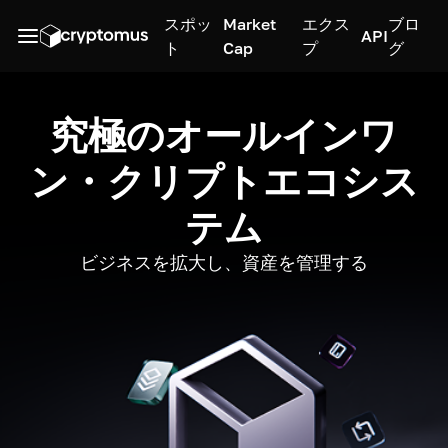
スポッ
Market
エクス
ブロ
API
ト
Cap
プ
グ
究極のオールインワ
ン・クリプトエコシス
テム
ビジネスを拡大し、資産を管理する