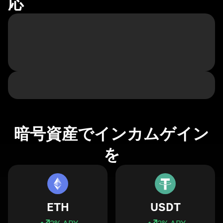
応
暗号資産でインカムゲイン
を
ETH
USDT
3
% APY
3
% APY