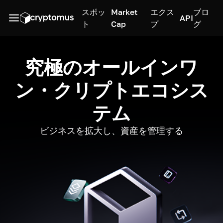
スポッ
Market
エクス
ブロ
API
ト
Cap
プ
グ
究極のオールインワ
ン・クリプトエコシス
テム
ビジネスを拡大し、資産を管理する