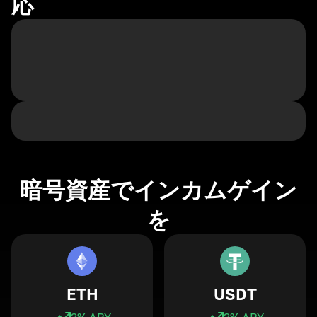
応
暗号資産でインカムゲイン
を
ETH
USDT
3
% APY
3
% APY