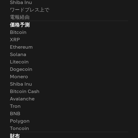
Shiba Inu
ワードプレス上で
電報経由
価格予測
Bitcoin
XRP
Ethereum
Solana
Litecoin
Dogecoin
Monero
Shiba Inu
Bitcoin Cash
Avalanche
Tron
BNB
Polygon
Toncoin
財布