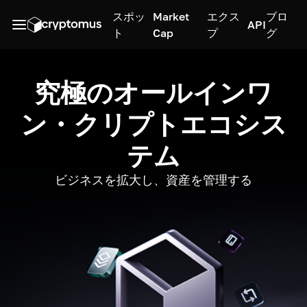
スポッ
Market
エクス
ブロ
API
ト
Cap
プ
グ
究極のオールインワ
ン・クリプトエコシス
テム
ビジネスを拡大し、資産を管理する