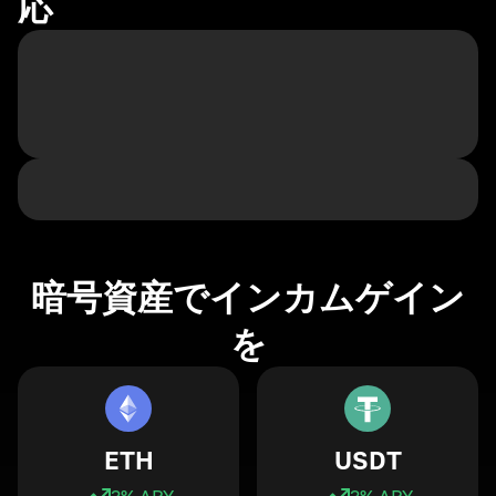
応
暗号資産でインカムゲイン
を
ETH
USDT
3
% APY
3
% APY