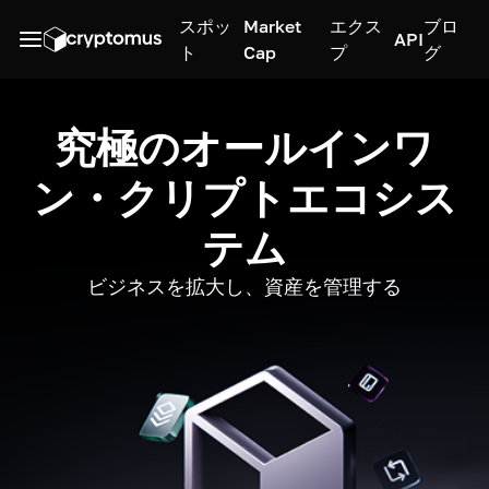
スポッ
Market
エクス
ブロ
API
ト
Cap
プ
グ
究極のオールインワ
ン・クリプトエコシス
テム
ビジネスを拡大し、資産を管理する