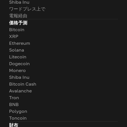
Shiba Inu
ワードプレス上で
電報経由
価格予測
Bitcoin
XRP
Ethereum
Solana
Litecoin
Dogecoin
Monero
Shiba Inu
Bitcoin Cash
Avalanche
Tron
BNB
Polygon
Toncoin
財布