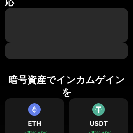
応
暗号資産でインカムゲイン
を
ETH
USDT
3
% APY
3
% APY