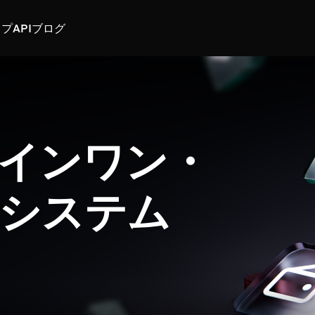
スプ
API
ブログ
インワン・
システム