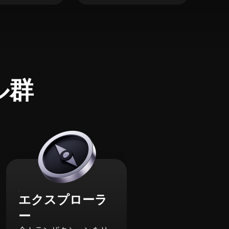
ル群
エクスプローラ
ー