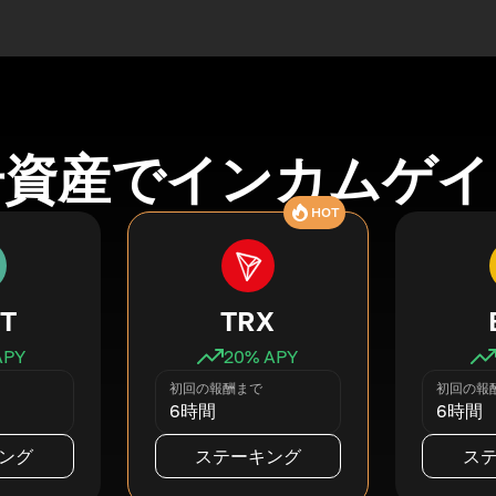
号資産でインカムゲイ
HOT
T
TRX
APY
20
% APY
初回の報酬まで
初回の報
6時間
6時間
ング
ステーキング
ス