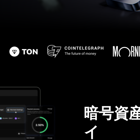
暗号資
イ