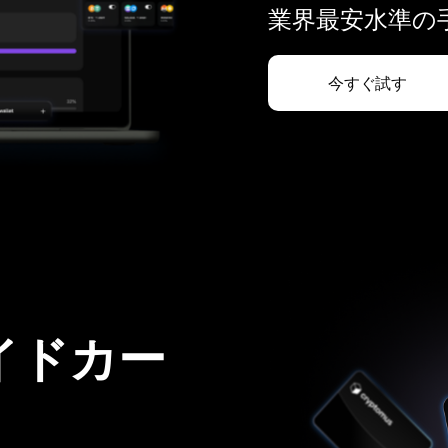
業界最安水準の手
今すぐ試す
イドカー