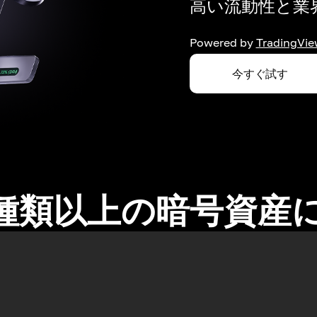
高い流動性と業界
Powered by
TradingVie
今すぐ試す
0種類以上の暗号資産