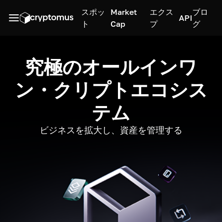
スポッ
Market
エクス
ブロ
API
ト
Cap
プ
グ
究極のオールインワ
ン・クリプトエコシス
テム
ビジネスを拡大し、資産を管理する