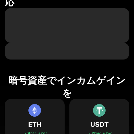
応
暗号資産でインカムゲイン
を
ETH
USDT
3
% APY
3
% APY