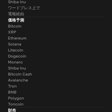
Shiba Inu
ワードプレス上で
電報経由
価格予測
Bitcoin
XRP
Ethereum
Solana
Litecoin
Dogecoin
Monero
Shiba Inu
Bitcoin Cash
Avalanche
Tron
BNB
Polygon
Toncoin
財布