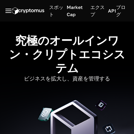
スポッ
Market
エクス
ブロ
API
ト
Cap
プ
グ
究極のオールインワ
ン・クリプトエコシス
テム
ビジネスを拡大し、資産を管理する