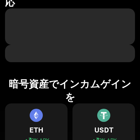
応
暗号資産でインカムゲイン
を
ETH
USDT
3
% APY
3
% APY