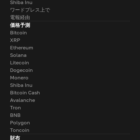
Shiba Inu
ワードプレス上で
電報経由
価格予測
Bitcoin
XRP
Ethereum
Solana
Litecoin
Dogecoin
Monero
Shiba Inu
Bitcoin Cash
Avalanche
Tron
BNB
Polygon
Toncoin
財布