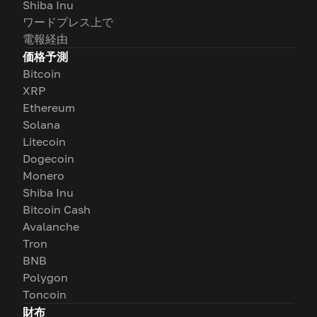
Shiba Inu
ワードプレス上で
電報経由
価格予測
Bitcoin
XRP
Ethereum
Solana
Litecoin
Dogecoin
Monero
Shiba Inu
Bitcoin Cash
Avalanche
Tron
BNB
Polygon
Toncoin
財布