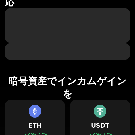
応
暗号資産でインカムゲイン
を
ETH
USDT
3
% APY
3
% APY