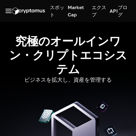
スポッ
Market
エクス
ブロ
API
ト
Cap
プ
グ
究極のオールインワ
ン・クリプトエコシス
テム
ビジネスを拡大し、資産を管理する