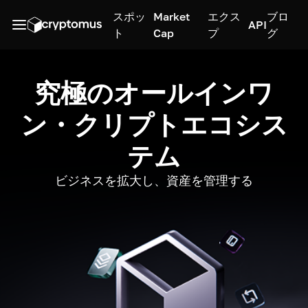
スポッ
Market
エクス
ブロ
API
ト
Cap
プ
グ
究極のオールインワ
ン・クリプトエコシス
テム
ビジネスを拡大し、資産を管理する