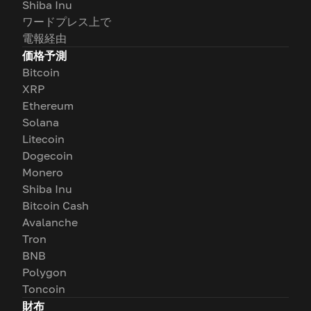
Shiba Inu
ワードプレス上で
電報経由
価格予測
Bitcoin
XRP
Ethereum
Solana
Litecoin
Dogecoin
Monero
Shiba Inu
Bitcoin Cash
Avalanche
Tron
BNB
Polygon
Toncoin
財布