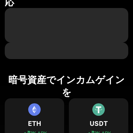
応
暗号資産でインカムゲイン
を
ETH
USDT
3
% APY
3
% APY