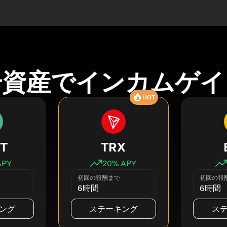
号資産でインカムゲイ
HOT
T
TRX
APY
20
% APY
初回の報酬まで
初回の報
6時間
6時間
ング
ステーキング
ス