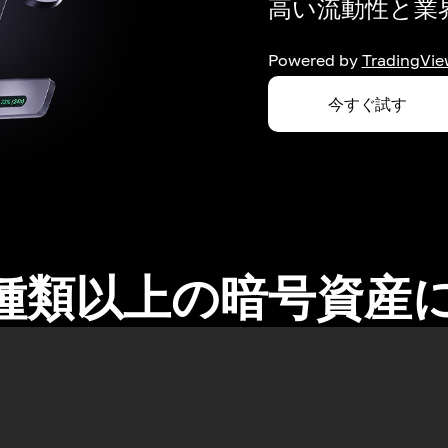
高い流動性と業界
Powered by
TradingVie
今すぐ試す
0種類以上の暗号資産