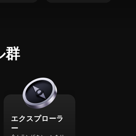
ル群
エクスプローラ
ー