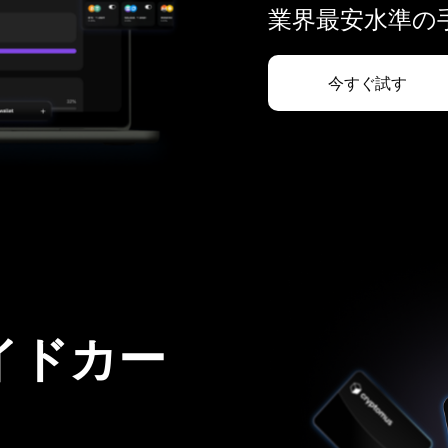
業界最安水準の手
今すぐ試す
イドカー