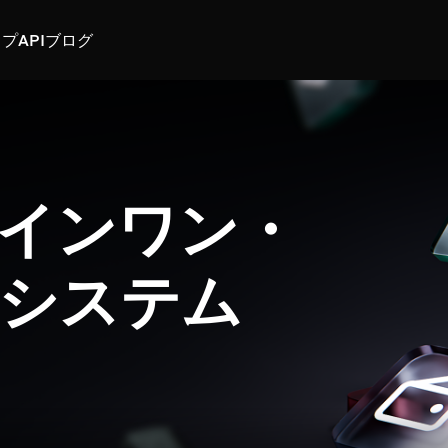
スプ
API
ブログ
インワン・
システム