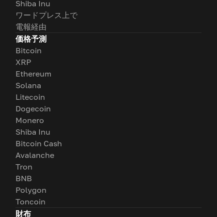
Shiba Inu
ワードプレス上で
電報経由
価格予測
Bitcoin
XRP
Ethereum
Solana
Litecoin
Dogecoin
Monero
Shiba Inu
Bitcoin Cash
Avalanche
Tron
BNB
Polygon
Toncoin
財布