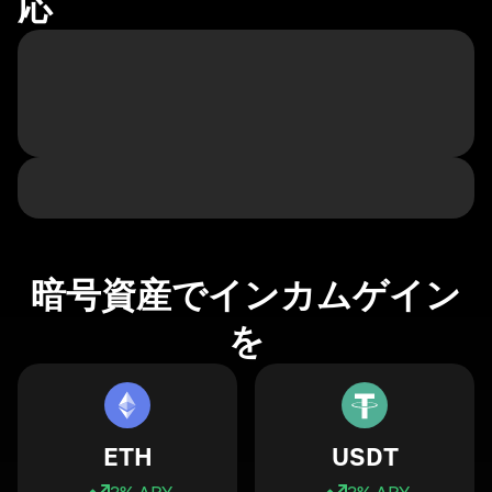
応
暗号資産でインカムゲイン
を
ETH
USDT
3
% APY
3
% APY