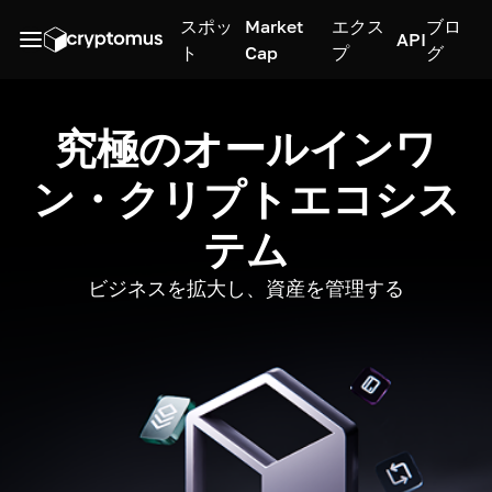
スポッ
Market
エクス
ブロ
API
ト
Cap
プ
グ
究極のオールインワ
ン・クリプトエコシス
テム
ビジネスを拡大し、資産を管理する