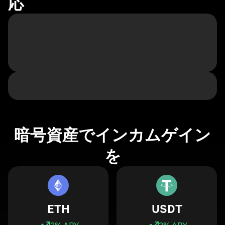
応
暗号資産でインカムゲイン
を
ETH
USDT
3
% APY
3
% APY