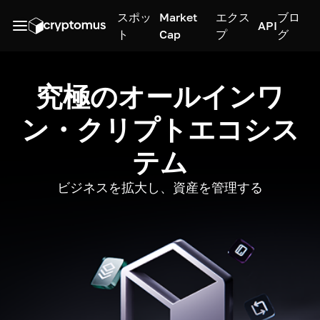
スポッ
Market
エクス
ブロ
API
ト
Cap
プ
グ
究極のオールインワ
ン・クリプトエコシス
テム
ビジネスを拡大し、資産を管理する