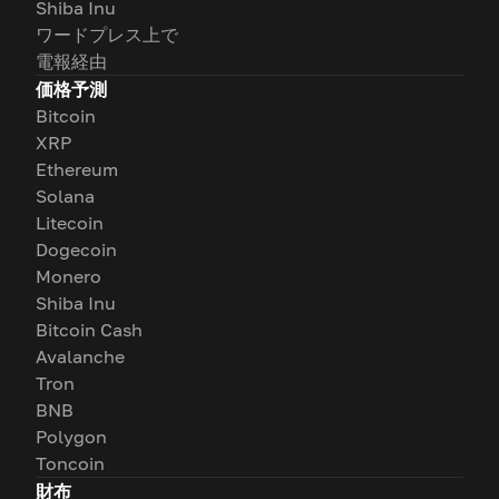
Shiba Inu
ワードプレス上で
電報経由
価格予測
Bitcoin
XRP
Ethereum
Solana
Litecoin
Dogecoin
Monero
Shiba Inu
Bitcoin Cash
Avalanche
Tron
BNB
Polygon
Toncoin
財布