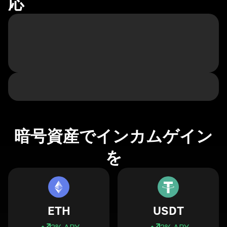
応
暗号資産でインカムゲイン
を
ETH
USDT
3
% APY
3
% APY