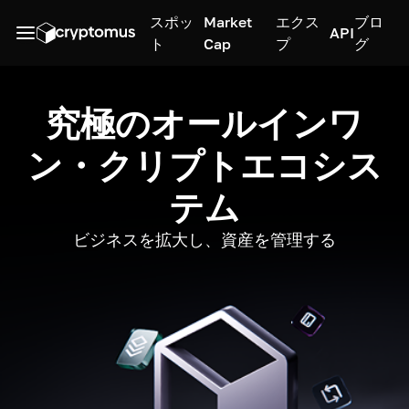
スポッ
Market
エクス
ブロ
API
ト
Cap
プ
グ
究極のオールインワ
ン・クリプトエコシス
テム
ビジネスを拡大し、資産を管理する