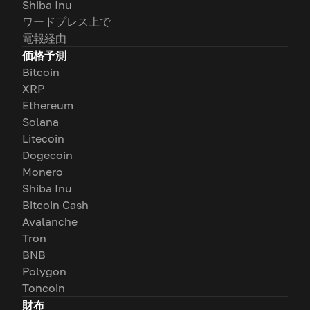
Shiba Inu
ワードプレス上で
電報経由
価格予測
Bitcoin
XRP
Ethereum
Solana
Litecoin
Dogecoin
Monero
Shiba Inu
Bitcoin Cash
Avalanche
Tron
BNB
Polygon
Toncoin
財布