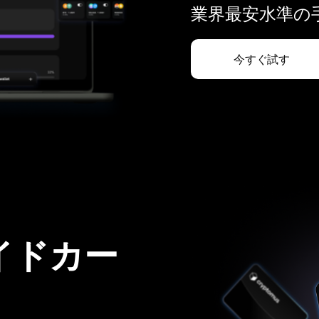
業界最安水準の手
今すぐ試す
イドカー