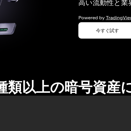
高い流動性と業界
Powered by
TradingVie
今すぐ試す
0種類以上の暗号資産