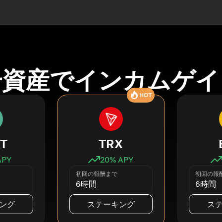
号資産でインカムゲイ
HOT
T
TRX
APY
20
% APY
初回の報酬まで
初回の報
6時間
6時間
ング
ステーキング
ス