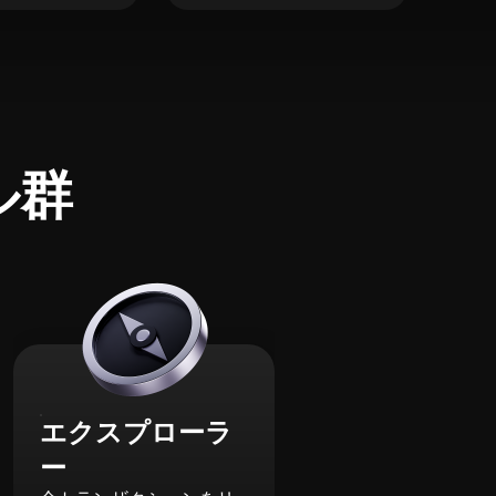
ル群
エクスプローラ
ー