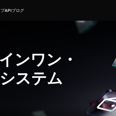
スプ
API
ブログ
インワン・
システム