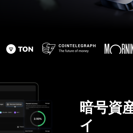
暗号資
イ