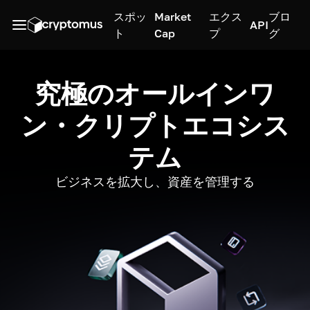
スポッ
Market
エクス
ブロ
API
ト
Cap
プ
グ
究極のオールインワ
ン・クリプトエコシス
テム
ビジネスを拡大し、資産を管理する