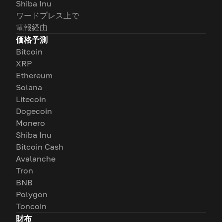
Shiba Inu
ワードプレス上で
電報経由
価格予測
Bitcoin
XRP
Ethereum
Solana
Litecoin
Dogecoin
Monero
Shiba Inu
Bitcoin Cash
Avalanche
Tron
BNB
Polygon
Toncoin
財布