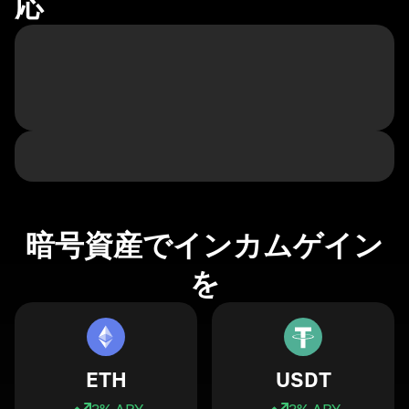
応
暗号資産でインカムゲイン
を
ETH
USDT
3
% APY
3
% APY