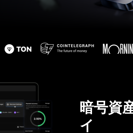
暗号資
イ