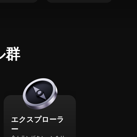
ル群
エクスプローラ
ー