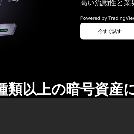
高い流動性と業界
Powered by
TradingVie
今すぐ試す
0種類以上の暗号資産