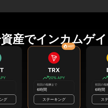
号資産でインカムゲイ
HOT
T
TRX
APY
20
% APY
初回の報酬まで
初回の報
6時間
6時間
ング
ステーキング
ス