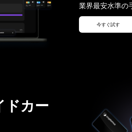
業界最安水準の手
今すぐ試す
イドカー