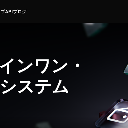
スプ
API
ブログ
インワン・
システム