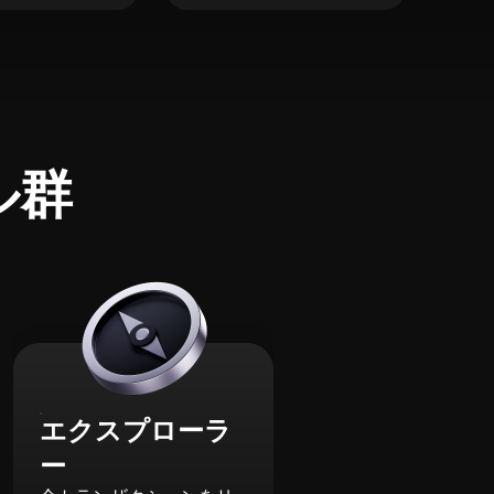
ル群
エクスプローラ
ー