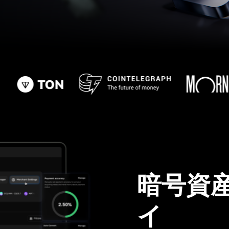
暗号資
イ