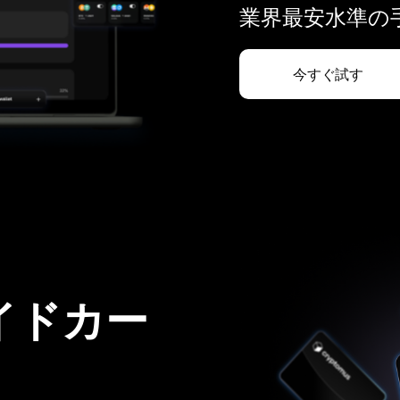
業界最安水準の手
今すぐ試す
イドカー