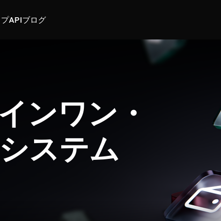
スプ
API
ブログ
インワン・
システム