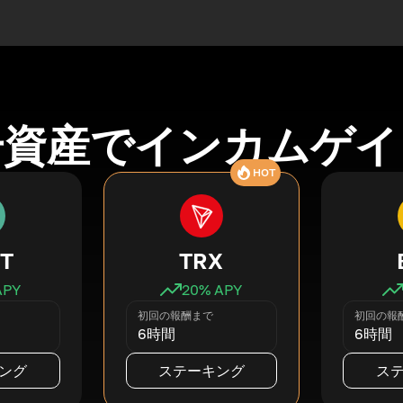
号資産でインカムゲイ
HOT
T
TRX
APY
20
% APY
初回の報酬まで
初回の報
6時間
6時間
ング
ステーキング
ス