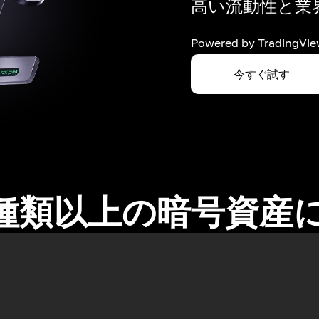
高い流動性と業界
Powered by
TradingVie
今すぐ試す
0種類以上の暗号資産