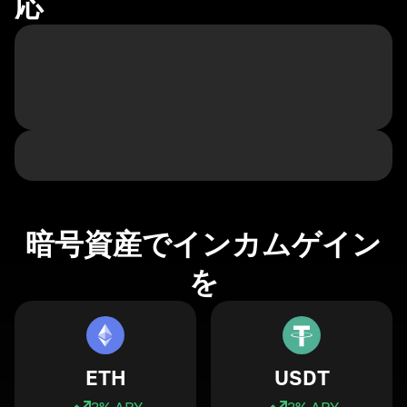
応
暗号資産でインカムゲイン
を
ETH
USDT
3
% APY
3
% APY