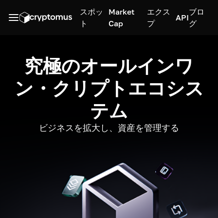
スポッ
Market
エクス
ブロ
API
ト
Cap
プ
グ
究極のオールインワ
ン・クリプトエコシス
テム
ビジネスを拡大し、資産を管理する