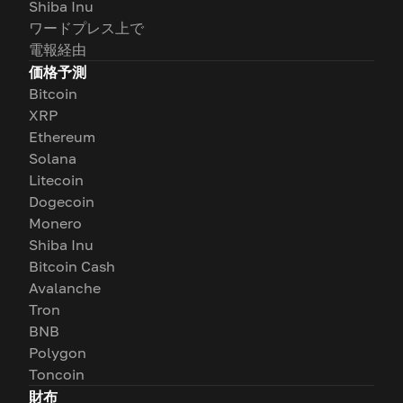
Shiba Inu
ワードプレス上で
電報経由
価格予測
Bitcoin
XRP
Ethereum
Solana
Litecoin
Dogecoin
Monero
Shiba Inu
Bitcoin Cash
Avalanche
Tron
BNB
Polygon
Toncoin
財布