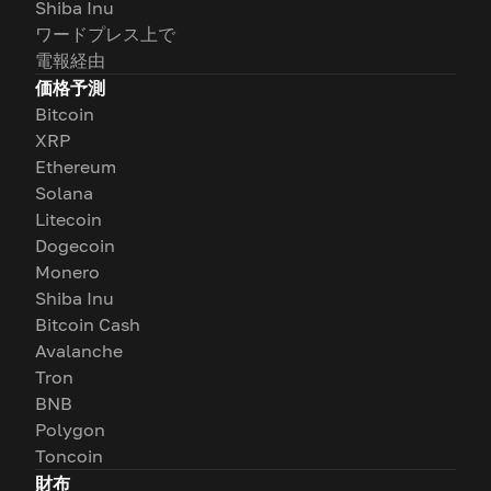
Shiba Inu
ワードプレス上で
電報経由
価格予測
Bitcoin
XRP
Ethereum
Solana
Litecoin
Dogecoin
Monero
Shiba Inu
Bitcoin Cash
Avalanche
Tron
BNB
Polygon
Toncoin
財布