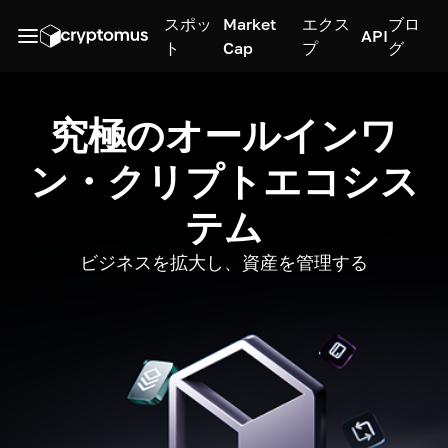
スポッ
Market
エクス
ブロ
API
ト
Cap
プ
グ
究極のオールインワ
ン・クリプトエコシス
テム
ビジネスを拡大し、資産を管理する