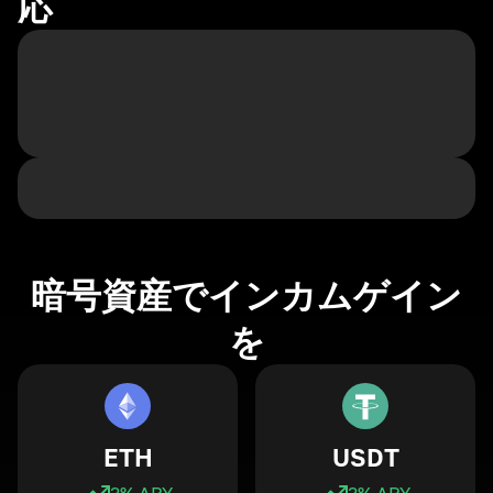
応
暗号資産でインカムゲイン
を
ETH
USDT
3
% APY
3
% APY