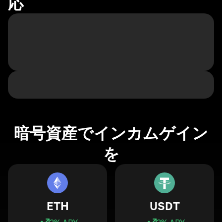
応
暗号資産でインカムゲイン
を
ETH
USDT
3
% APY
3
% APY