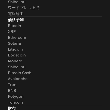
Shiba Inu
ワードプレス上で
電報経由
価格予測
Bitcoin
XRP
Ethereum
Solana
Litecoin
Dogecoin
Monero
Shiba Inu
Bitcoin Cash
Avalanche
Tron
BNB
Polygon
Toncoin
財布