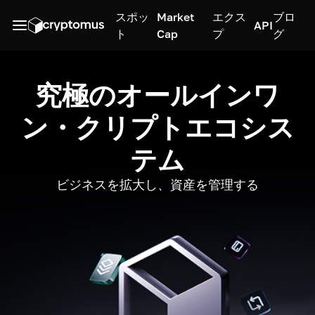
スポッ
Market
エクス
ブロ
API
ト
Cap
プ
グ
究極のオールインワ
ン・クリプトエコシス
テム
ビジネスを拡大し、資産を管理する