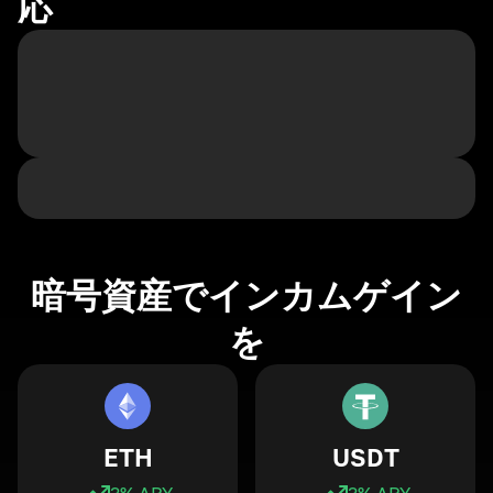
応
暗号資産でインカムゲイン
を
ETH
USDT
3
% APY
3
% APY