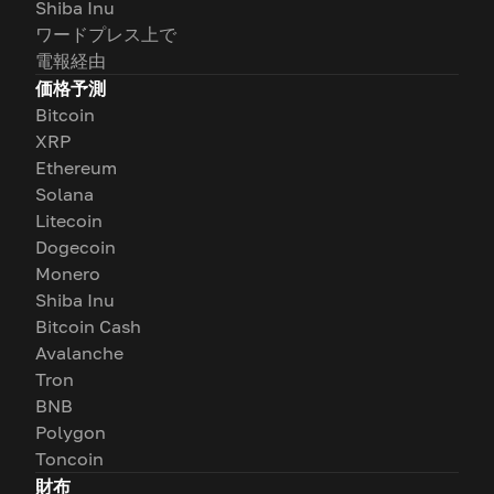
Shiba Inu
ワードプレス上で
電報経由
価格予測
Bitcoin
XRP
Ethereum
Solana
Litecoin
Dogecoin
Monero
Shiba Inu
Bitcoin Cash
Avalanche
Tron
BNB
Polygon
Toncoin
財布