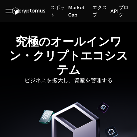
スポッ
Market
エクス
ブロ
API
ト
Cap
プ
グ
究極のオールインワ
ン・クリプトエコシス
テム
ビジネスを拡大し、資産を管理する