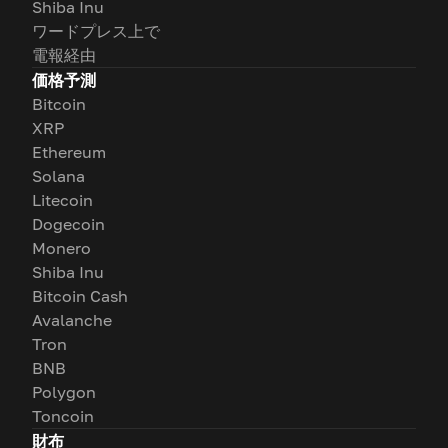
Shiba Inu
ワードプレス上で
電報経由
価格予測
Bitcoin
XRP
Ethereum
Solana
Litecoin
Dogecoin
Monero
Shiba Inu
Bitcoin Cash
Avalanche
Tron
BNB
Polygon
Toncoin
財布