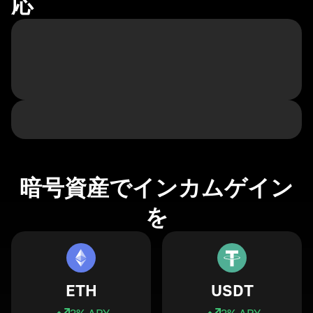
応
暗号資産でインカムゲイン
を
ETH
USDT
3
% APY
3
% APY