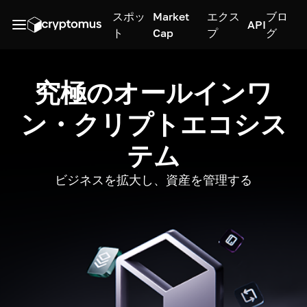
スポッ
Market
エクス
ブロ
API
ト
Cap
プ
グ
究極のオールインワ
ン・クリプトエコシス
テム
ビジネスを拡大し、資産を管理する