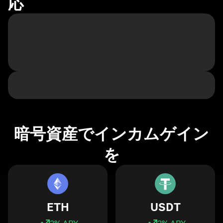
応
暗号資産でインカムゲイン
を
ETH
USDT
3
% APY
3
% APY