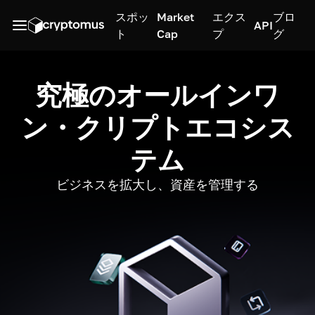
スポッ
Market
エクス
ブロ
API
ト
Cap
プ
グ
究極のオールインワ
ン・クリプトエコシス
テム
ビジネスを拡大し、資産を管理する