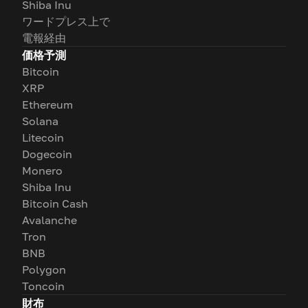
Shiba Inu
ワードプレス上で
電報経由
価格予測
Bitcoin
XRP
Ethereum
Solana
Litecoin
Dogecoin
Monero
Shiba Inu
Bitcoin Cash
Avalanche
Tron
BNB
Polygon
Toncoin
財布