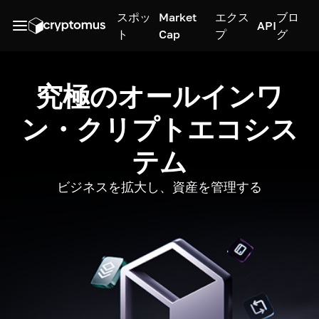
スポッ
Market
エクス
ブロ
API
ト
Cap
プ
グ
究極のオールインワ
ン・クリプトエコシス
テム
ビジネスを拡大し、資産を管理する