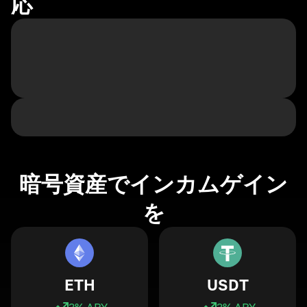
応
暗号資産でインカムゲイン
を
ETH
USDT
3
% APY
3
% APY