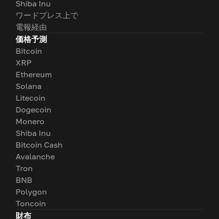
Shiba Inu
ワードプレス上で
電報経由
価格予測
Bitcoin
XRP
Ethereum
Solana
Litecoin
Dogecoin
Monero
Shiba Inu
Bitcoin Cash
Avalanche
Tron
BNB
Polygon
Toncoin
財布