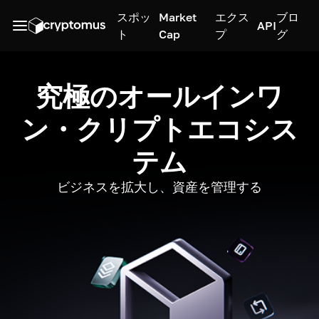
スポッ
Market
エクス
ブロ
API
ト
Cap
プ
グ
究極のオールインワ
ン・クリプトエコシス
テム
ビジネスを拡大し、資産を管理する