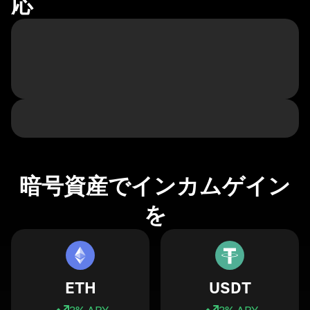
応
暗号資産でインカムゲイン
を
ETH
USDT
3
% APY
3
% APY