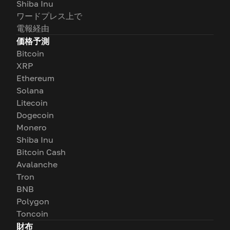
Shiba Inu
ワードプレス上で
電報経由
価格予測
Bitcoin
XRP
Ethereum
Solana
Litecoin
Dogecoin
Monero
Shiba Inu
Bitcoin Cash
Avalanche
Tron
BNB
Polygon
Toncoin
財布