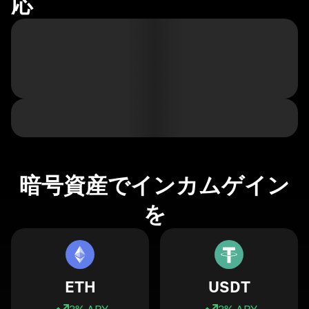
応
暗号資産でインカムゲイン
を
ETH
USDT
3
% APY
3
% APY