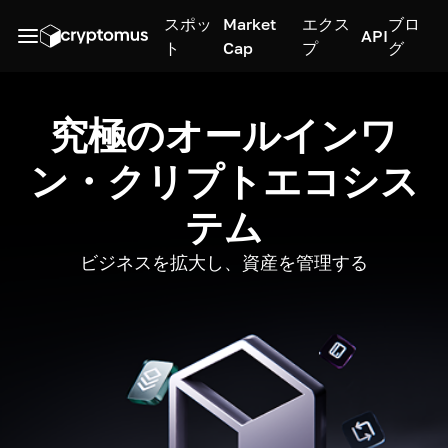
スポッ
Market
エクス
ブロ
API
ト
Cap
プ
グ
究極のオールインワ
ン・クリプトエコシス
テム
ビジネスを拡大し、資産を管理する