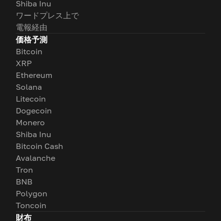
Shiba Inu
ワードプレス上で
電報経由
価格予測
Bitcoin
XRP
Ethereum
Solana
Litecoin
Dogecoin
Monero
Shiba Inu
Bitcoin Cash
Avalanche
Tron
BNB
Polygon
Toncoin
財布