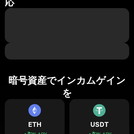
応
暗号資産でインカムゲイン
を
ETH
USDT
3
% APY
3
% APY