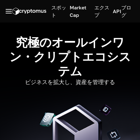
スポッ
Market
エクス
ブロ
API
ト
Cap
プ
グ
究極のオールインワ
ン・クリプトエコシス
テム
ビジネスを拡大し、資産を管理する