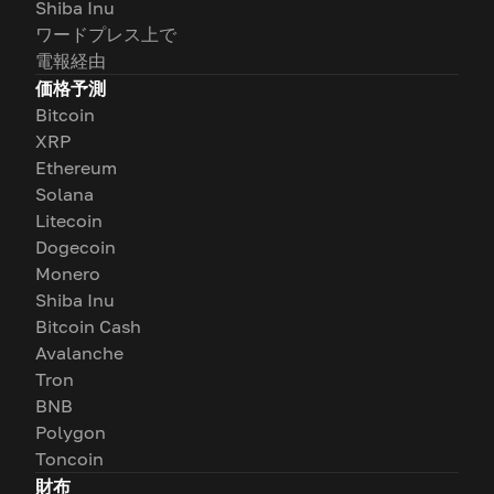
Shiba Inu
ワードプレス上で
電報経由
価格予測
Bitcoin
XRP
Ethereum
Solana
Litecoin
Dogecoin
Monero
Shiba Inu
Bitcoin Cash
Avalanche
Tron
BNB
Polygon
Toncoin
財布