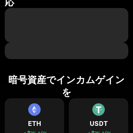
応
暗号資産でインカムゲイン
を
ETH
USDT
3
% APY
3
% APY