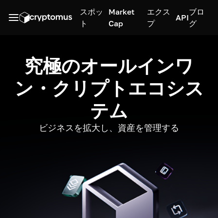
スポッ
Market
エクス
ブロ
API
ト
Cap
プ
グ
究極のオールインワ
ン・クリプトエコシス
テム
ビジネスを拡大し、資産を管理する