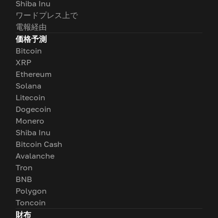
Shiba Inu
ワードプレス上で
電報経由
価格予測
Bitcoin
XRP
Ethereum
Solana
Litecoin
Dogecoin
Monero
Shiba Inu
Bitcoin Cash
Avalanche
Tron
BNB
Polygon
Toncoin
財布