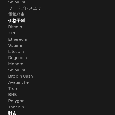
Shiba Inu
ワードプレス上で
電報経由
価格予測
Bitcoin
XRP
Ethereum
Solana
Litecoin
Dogecoin
Monero
Shiba Inu
Bitcoin Cash
Avalanche
Tron
BNB
Polygon
Toncoin
財布