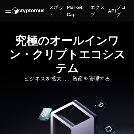
スポッ
Market
エクス
ブロ
API
ト
Cap
プ
グ
究極のオールインワ
ン・クリプトエコシス
テム
ビジネスを拡大し、資産を管理する