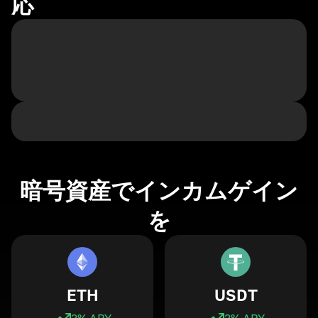
応
暗号資産でインカムゲイン
を
ETH
USDT
3
% APY
3
% APY