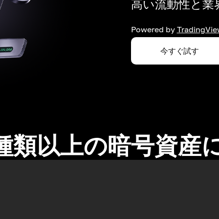
高い流動性と業界
Powered by
TradingVie
今すぐ試す
0種類以上の暗号資産