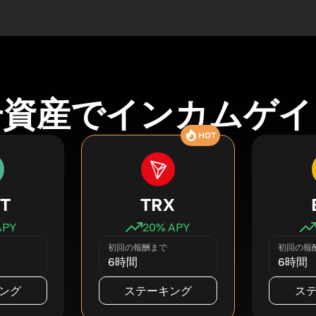
号資産でインカムゲイ
HOT
T
TRX
APY
20
% APY
初回の報酬まで
初回の報
6時間
6時間
ング
ステーキング
ス