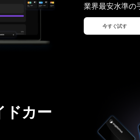
業界最安水準の手
今すぐ試す
イドカー