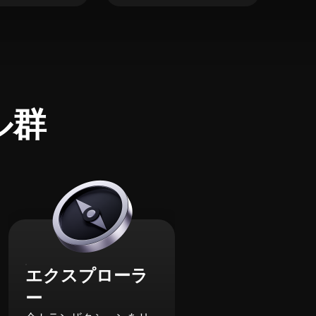
ル群
エクスプローラ
ー