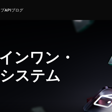
スプ
API
ブログ
インワン・
システム