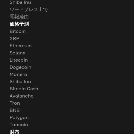
Shiba Inu
ワードプレス上で
電報経由
価格予測
Bitcoin
XRP
Ethereum
Solana
Litecoin
Dogecoin
Monero
Shiba Inu
Bitcoin Cash
Avalanche
Tron
BNB
Polygon
Toncoin
財布