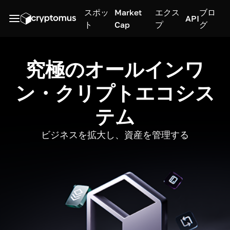
スポッ
Market
エクス
ブロ
API
ト
Cap
プ
グ
究極のオールインワ
ン・クリプトエコシス
テム
ビジネスを拡大し、資産を管理する