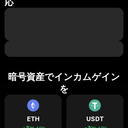
応
暗号資産でインカムゲイン
を
ETH
USDT
3
% APY
3
% APY