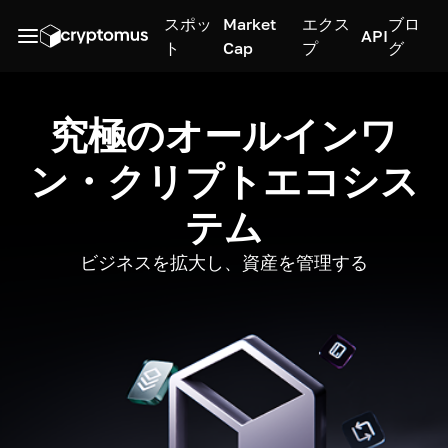
スポッ
Market
エクス
ブロ
API
ト
Cap
プ
グ
究極のオールインワ
ン・クリプトエコシス
テム
ビジネスを拡大し、資産を管理する