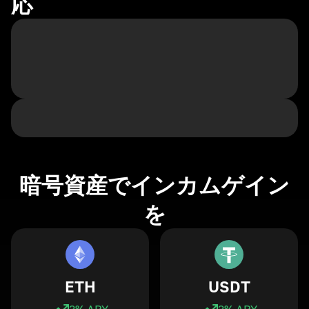
応
暗号資産でインカムゲイン
を
ETH
USDT
3
% APY
3
% APY