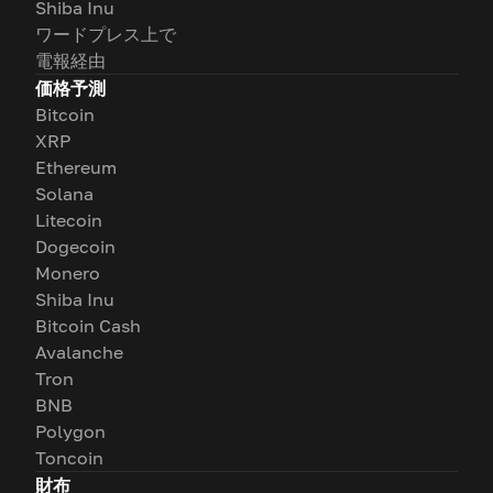
Shiba Inu
ワードプレス上で
電報経由
価格予測
Bitcoin
XRP
Ethereum
Solana
Litecoin
Dogecoin
Monero
Shiba Inu
Bitcoin Cash
Avalanche
Tron
BNB
Polygon
Toncoin
財布