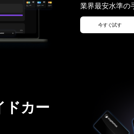
業界最安水準の手
今すぐ試す
イドカー