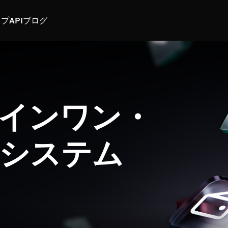
スプ
API
ブログ
インワン・
システム