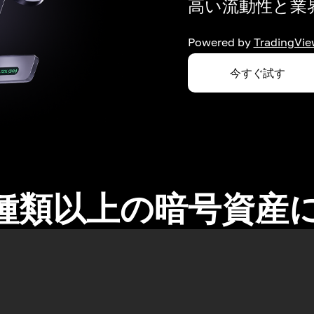
高い流動性と業界
Powered by
TradingVie
今すぐ試す
0種類以上の暗号資産