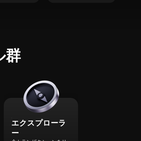
ル群
エクスプローラ
ー