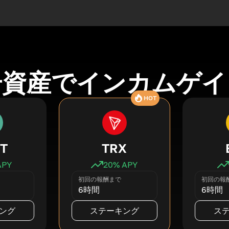
号資産でインカムゲイ
HOT
T
TRX
APY
20
% APY
初回の報酬まで
初回の報
6時間
6時間
ング
ステーキング
ス