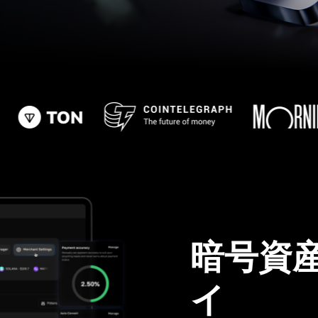
暗号資
イ