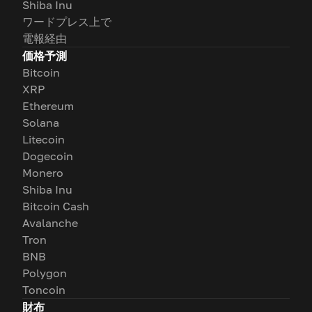
Shiba Inu
ワードプレス上で
電報経由
価格予測
Bitcoin
XRP
Ethereum
Solana
Litecoin
Dogecoin
Monero
Shiba Inu
Bitcoin Cash
Avalanche
Tron
BNB
Polygon
Toncoin
財布