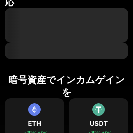
応
暗号資産でインカムゲイン
を
ETH
USDT
3
% APY
3
% APY