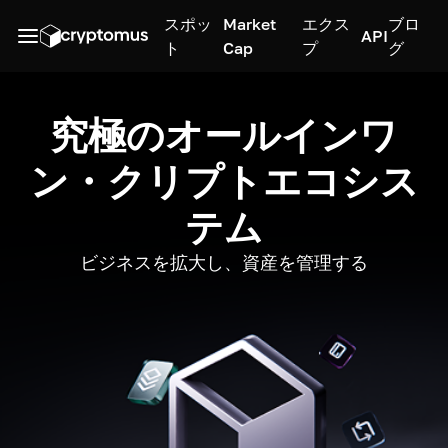
スポッ
Market
エクス
ブロ
API
ト
Cap
プ
グ
究極のオールインワ
ン・クリプトエコシス
テム
ビジネスを拡大し、資産を管理する