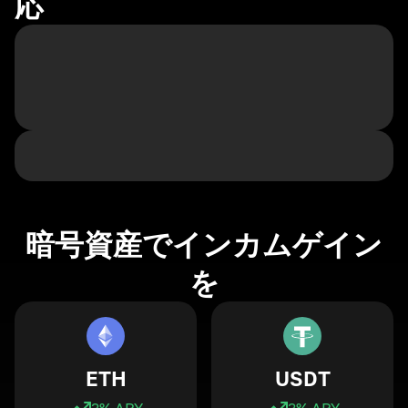
応
暗号資産でインカムゲイン
を
ETH
USDT
3
% APY
3
% APY