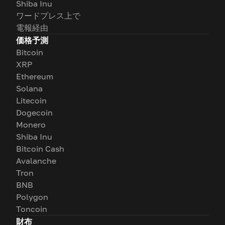
Shiba Inu
ワードプレス上で
電報経由
価格予測
Bitcoin
XRP
Ethereum
Solana
Litecoin
Dogecoin
Monero
Shiba Inu
Bitcoin Cash
Avalanche
Tron
BNB
Polygon
Toncoin
財布