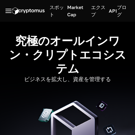
スポッ
Market
エクス
ブロ
API
ト
Cap
プ
グ
究極のオールインワ
ン・クリプトエコシス
テム
ビジネスを拡大し、資産を管理する