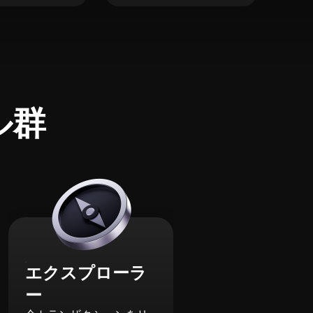
ル群
エクスプローラ
ー