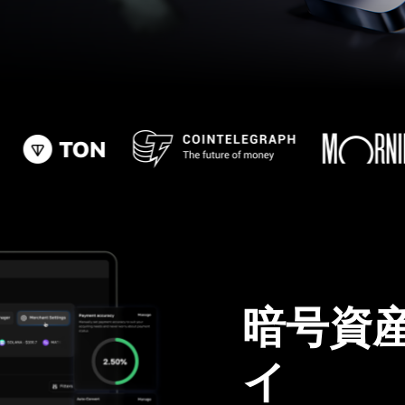
暗号資
イ