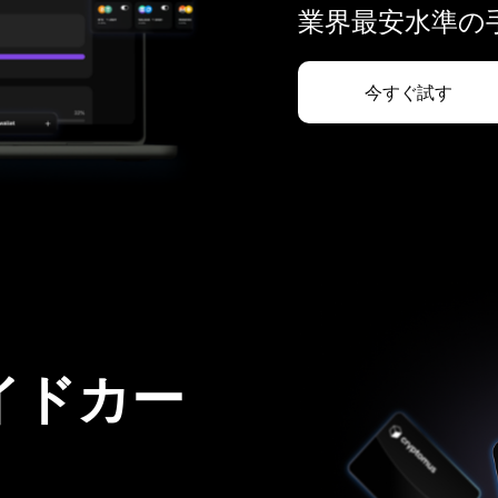
業界最安水準の手
今すぐ試す
イドカー