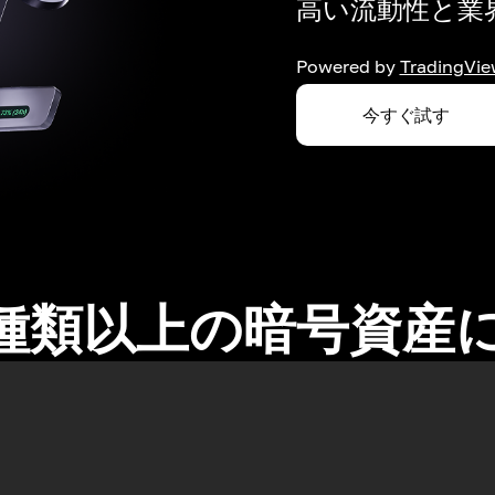
高い流動性と業界
Powered by
TradingVie
今すぐ試す
0種類以上の暗号資産