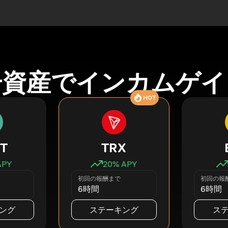
号資産でインカムゲイ
HOT
T
TRX
APY
20
% APY
初回の報酬まで
初回の報
6時間
6時間
ング
ステーキング
ス