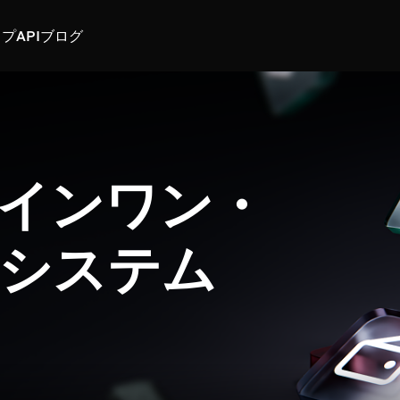
スプ
API
ブログ
インワン・
システム