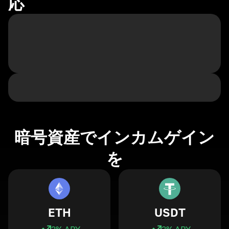
応
暗号資産でインカムゲイン
を
ETH
USDT
3
% APY
3
% APY