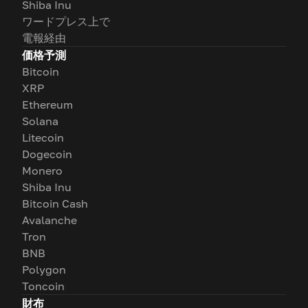
Shiba Inu
ワードプレス上で
電報経由
価格予測
Bitcoin
XRP
Ethereum
Solana
Litecoin
Dogecoin
Monero
Shiba Inu
Bitcoin Cash
Avalanche
Tron
BNB
Polygon
Toncoin
財布