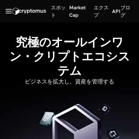
スポッ
Market
エクス
ブロ
API
ト
Cap
プ
グ
究極のオールインワ
ン・クリプトエコシス
テム
ビジネスを拡大し、資産を管理する