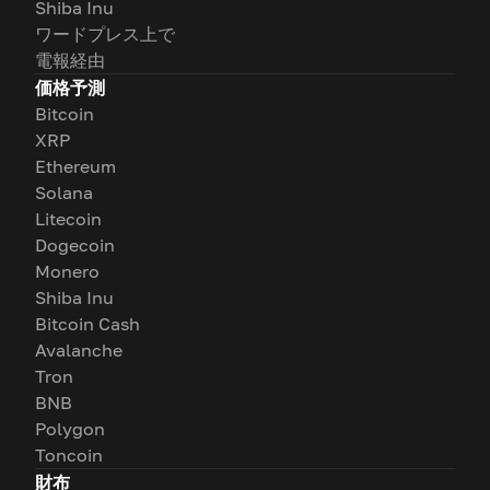
Shiba Inu
ワードプレス上で
電報経由
価格予測
Bitcoin
XRP
Ethereum
Solana
Litecoin
Dogecoin
Monero
Shiba Inu
Bitcoin Cash
Avalanche
Tron
BNB
Polygon
Toncoin
財布