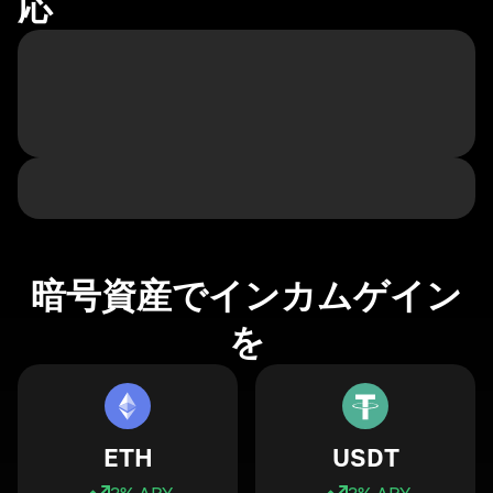
応
暗号資産でインカムゲイン
を
ETH
USDT
3
% APY
3
% APY