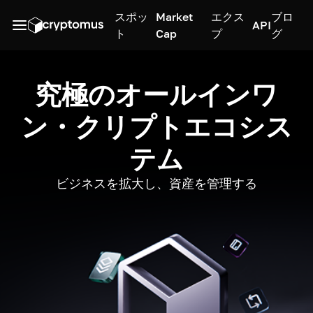
スポッ
Market
エクス
ブロ
API
ト
Cap
プ
グ
究極のオールインワ
ン・クリプトエコシス
テム
ビジネスを拡大し、資産を管理する