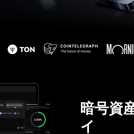
暗号資
イ