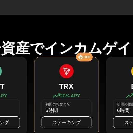
号資産でインカムゲイ
HOT
T
TRX
APY
20
% APY
初回の報酬まで
初回の報
6時間
6時間
ング
ステーキング
ス