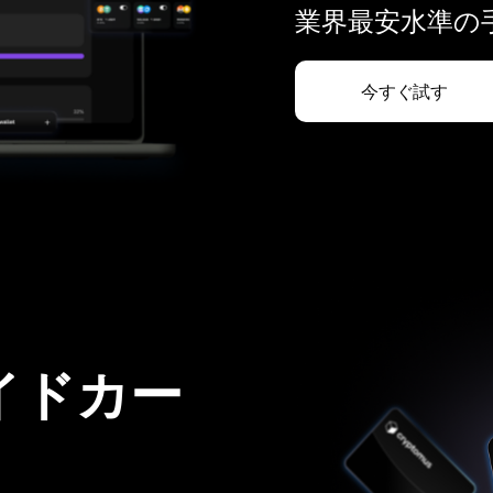
業界最安水準の手
今すぐ試す
イドカー