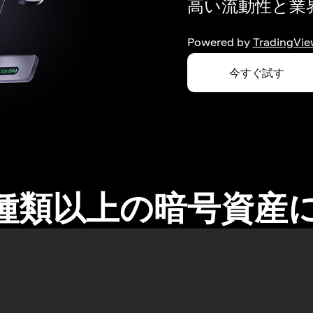
高い流動性と業界
Powered by
TradingVie
今すぐ試す
0種類以上の暗号資産