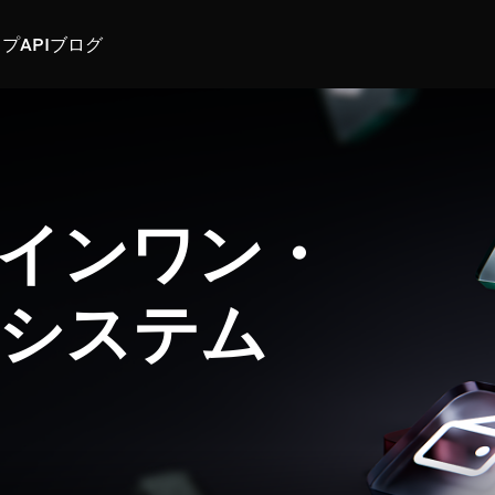
スプ
API
ブログ
インワン・
システム