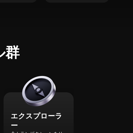
ル群
エクスプローラ
ー