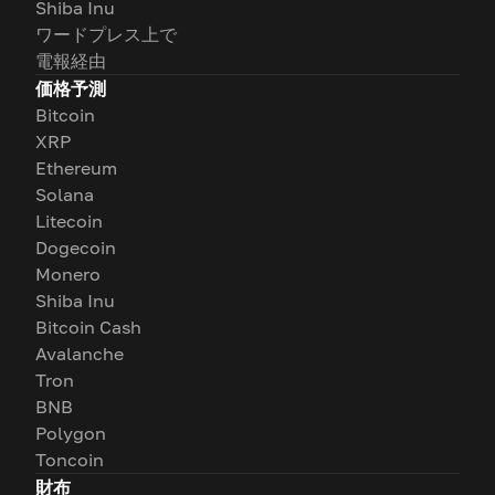
Shiba Inu
ワードプレス上で
電報経由
価格予測
Bitcoin
XRP
Ethereum
Solana
Litecoin
Dogecoin
Monero
Shiba Inu
Bitcoin Cash
Avalanche
Tron
BNB
Polygon
Toncoin
財布