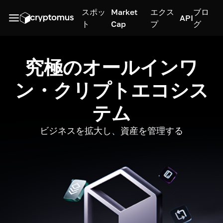
スポッ
Market
エクス
ブロ
API
ト
Cap
プ
グ
究極のオールインワ
ン・クリプトエコシス
テム
ビジネスを拡大し、資産を管理する