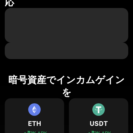
応
暗号資産でインカムゲイン
を
ETH
USDT
3
% APY
3
% APY