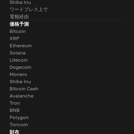
Shiba Inu
ワードプレス上で
電報経由
価格予測
Bitcoin
XRP
Ethereum
Solana
Litecoin
Dogecoin
Monero
Shiba Inu
Bitcoin Cash
Avalanche
Tron
BNB
Polygon
Toncoin
財布