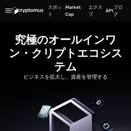
スポッ
Market
エクス
ブロ
API
ト
Cap
プ
グ
究極のオールインワ
ン・クリプトエコシス
テム
ビジネスを拡大し、資産を管理する