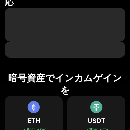
応
暗号資産でインカムゲイン
を
ETH
USDT
3
% APY
3
% APY