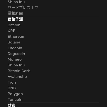
Shiba Inu
ワードプレス上で
電報経由
価格予測
Bitcoin
XRP
Ethereum
Solana
Litecoin
Dogecoin
Monero
Shiba Inu
Bitcoin Cash
Avalanche
Tron
BNB
Polygon
Toncoin
財布