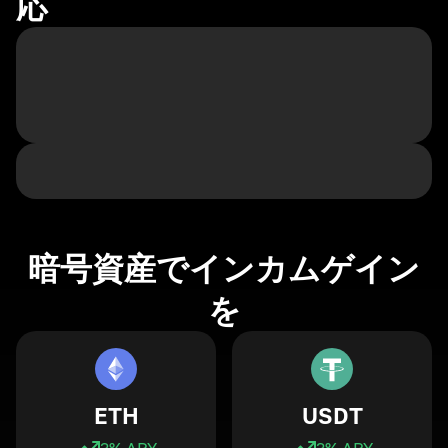
応
暗号資産でインカムゲイン
を
ETH
USDT
3
% APY
3
% APY