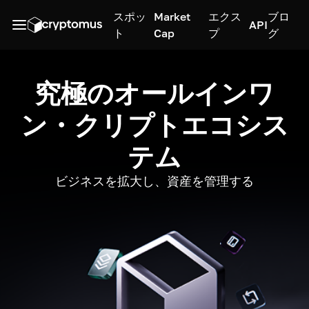
スポッ
Market
エクス
ブロ
API
ト
Cap
プ
グ
究極のオールインワ
ン・クリプトエコシス
テム
ビジネスを拡大し、資産を管理する