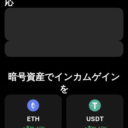
応
暗号資産でインカムゲイン
を
ETH
USDT
3
% APY
3
% APY