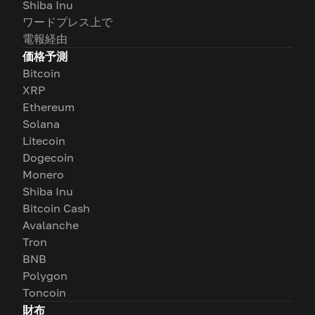
Shiba Inu
ワードプレス上で
電報経由
価格予測
Bitcoin
XRP
Ethereum
Solana
Litecoin
Dogecoin
Monero
Shiba Inu
Bitcoin Cash
Avalanche
Tron
BNB
Polygon
Toncoin
財布