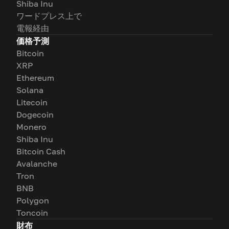
Shiba Inu
ワードプレス上で
電報経由
価格予測
Bitcoin
XRP
Ethereum
Solana
Litecoin
Dogecoin
Monero
Shiba Inu
Bitcoin Cash
Avalanche
Tron
BNB
Polygon
Toncoin
財布