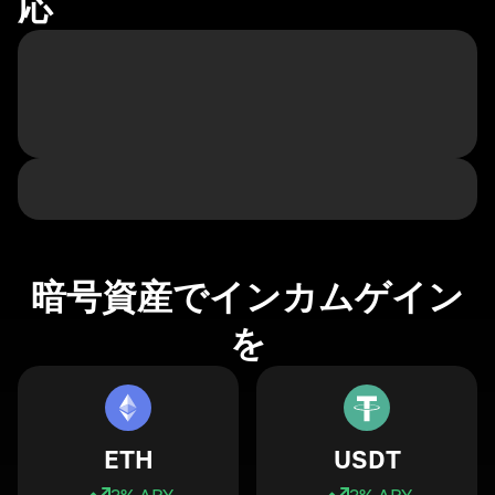
応
暗号資産でインカムゲイン
を
ETH
USDT
3
% APY
3
% APY