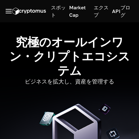
スポッ
Market
エクス
ブロ
API
ト
Cap
プ
グ
究極のオールインワ
ン・クリプトエコシス
テム
ビジネスを拡大し、資産を管理する