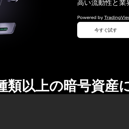
高い流動性と業界
Powered by
TradingVie
今すぐ試す
0種類以上の暗号資産