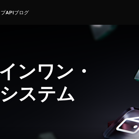
スプ
API
ブログ
インワン・
システム